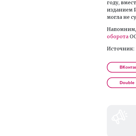
году, вмес
изданием Р
могла не с
Напомним, 
оборота
ОО
Источник:
ВКонта
Double 