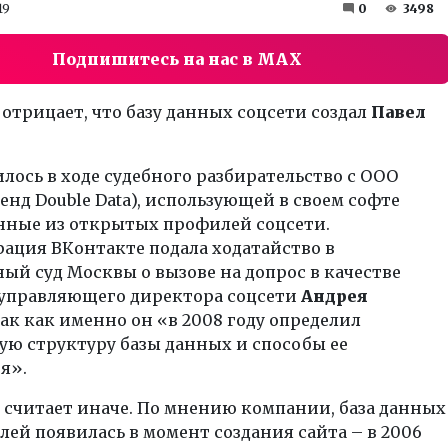
19
0
3498
Подпишитесь на нас в MAX
отрицает, что базу данных соцсети создал
Павел
лось в ходе судебного разбирательство с ООО
енд Double Data), использующей в своем софте
нные из открытых профилей соцсети.
ация ВКонтакте подала ходатайство в
й суд Москвы о вызове на допрос в качестве
 управляющего директора соцсети
Андрея
так как именно он «в 2008 году определил
ую структуру базы данных и способы ее
я».
a считает иначе. По мнению компании, база данных
лей появилась в момент создания сайта – в 2006