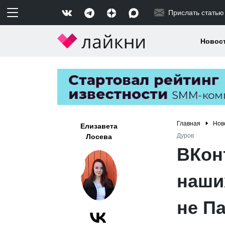
Прислать статью
Новос
Главная
Нов
Елизавета
Дуров
Лосева
ВКон
наши
не П