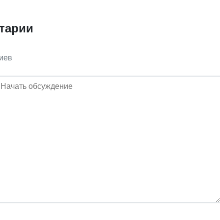
тарии
иев