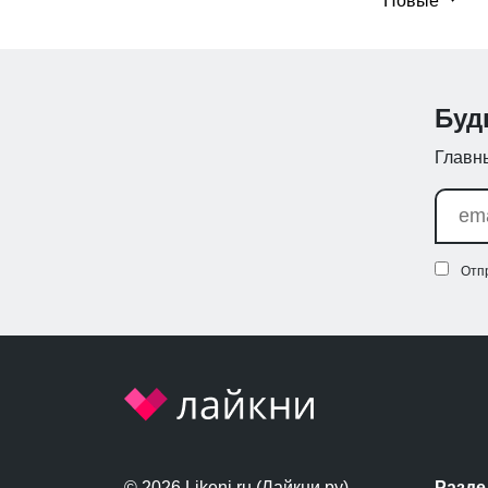
Новые
Буд
Главны
Отп
© 2026 Likeni.ru (Лайкни.ру)
Разд