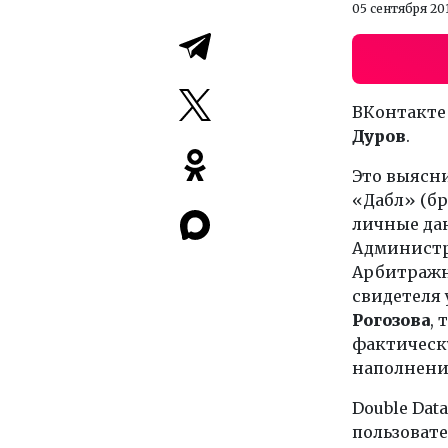
05 сентября 20
ВКонтакте 
Дуров
.
Это выясни
«Дабл» (бр
личные да
Администр
Арбитражны
свидетеля
Рогозова
, 
фактическ
наполнени
Double Dat
пользовате