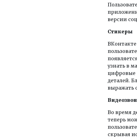
Пользовате
приложения
версии соц
Стикеры
ВКонтакте
пользовате
появляется
узнать в м
цифровые а
деталей. Б
выражать с
Видеозво
Во время д
теперь мож
пользовате
скрывая и