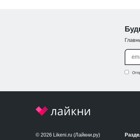
Буд
Главны
Отп
© 2026 Likeni.ru (Лайкни.ру)
Разд