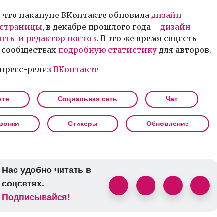
 что накануне ВКонтакте обновила
дизайн
 страницы
, в декабре прошлого года –
дизайн
нты и редактор постов
. В это же время соцсеть
в сообществах
подробную статистику
для авторов.
 пресс-релиз
ВКонтакте
кте
Социальная сеть
Чат
вонки
Стикеры
Обновление
Нас удобно читать в
соцсетях.
Подписывайся!