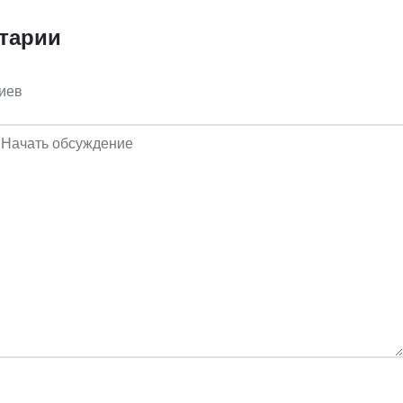
тарии
иев