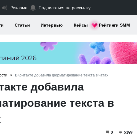
Реклама
Подписаться на рассылку
ти
Статьи
Интервью
Кейсы
Рейтинги SMM
ости
ВКонтакте добавила форматирование текста в чатах
такте добавила
атирование текста в
х
0
5149