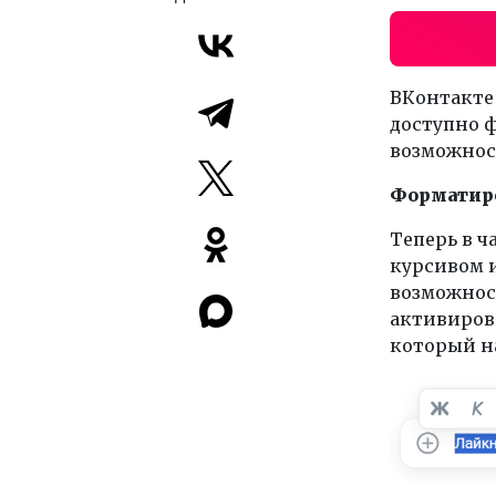
ВКонтакте
доступно 
возможнос
Форматиро
Теперь в 
курсивом 
возможност
активиров
который н