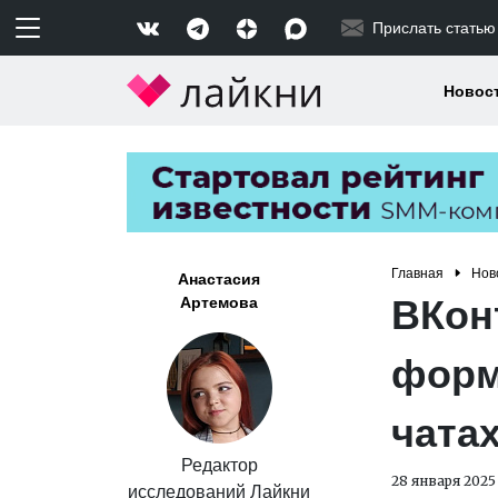
Прислать статью
Новос
Главная
Нов
Анастасия
ВКон
Артемова
форм
чата
Редактор
28 января 2025
исследований Лайкни