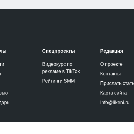
елы
Спецпроекты
Редакция
ти
Видеокурс по
О проекте
рекламе в TikTok
и
Контакты
Рейтинги SMM
Прислать стат
вью
Карта сайта
дарь
Info@likeni.ru