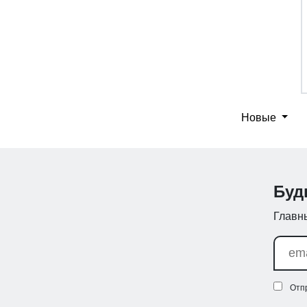
Новые
Буд
Главны
Отп