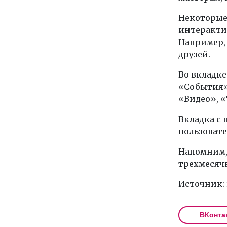
Некоторые 
интеракти
Например, 
друзей.
Во вкладке
«События»
«Видео», 
Вкладка с
пользоват
Напомним,
трехмесячн
Источник:
ВКонта