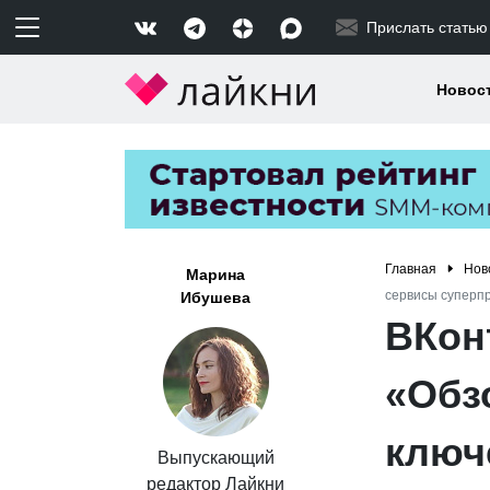
Прислать статью
Новос
Главная
Нов
Марина
сервисы суперп
Ибушева
ВКон
«Обз
ключ
Выпускающий
редактор Лайкни