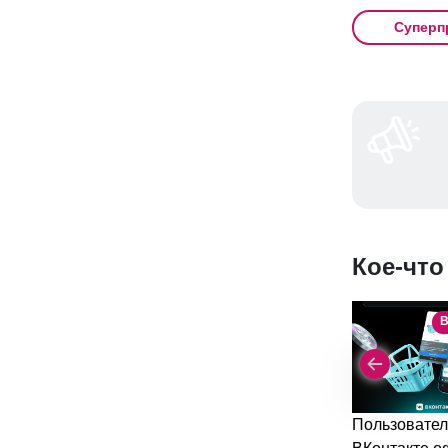
Суперп
Кое-что
В
Пользовател