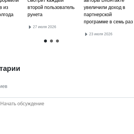
оформили
смотрит каждый
авторы ВКонтакте
в из
второй пользователь
увеличили доход в
олгода
рунета
партнерской
программе в семь раз
27 июля 2026
23 июля 2026
тарии
иев