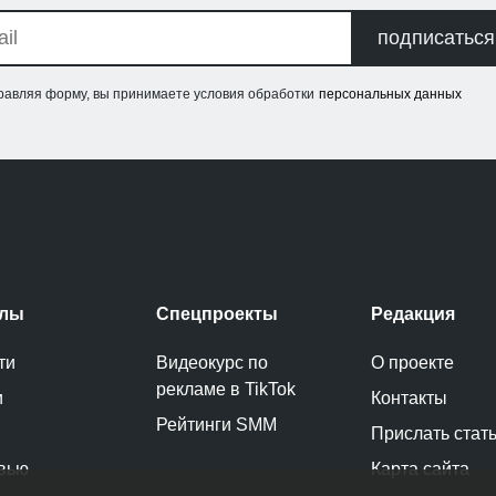
подписаться
равляя форму, вы принимаете условия обработки
персональных данных
елы
Спецпроекты
Редакция
ти
Видеокурс по
О проекте
рекламе в TikTok
и
Контакты
Рейтинги SMM
Прислать стат
вью
Карта сайта