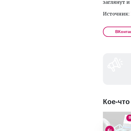
заглянут и
Источник:
ВКонта
Кое-что
В