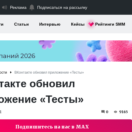
Реклама
Подписаться на рассылку
ти
Статьи
Интервью
Кейсы
Рейтинги SMM
ости
ВКонтакте обновил приложение «Тесты»
такте обновил
ожение «Тесты»
1
0
9165
Подпишитесь на нас в MAX