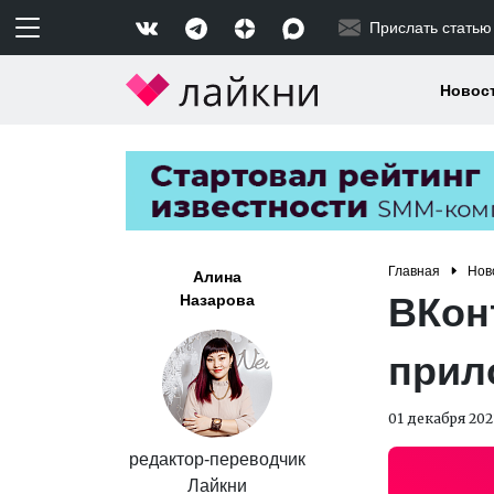
Прислать статью
Новос
Главная
Нов
Алина
ВКон
Назарова
прил
01 декабря 202
редактор-переводчик
Лайкни