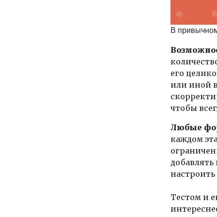
В привычном
Возможнос
количество
его целико
или иной в
скорректир
чтобы всег
Любые фо
каждом эта
ограничени
добавлять 
настроить 
Тестом и е
интереснее