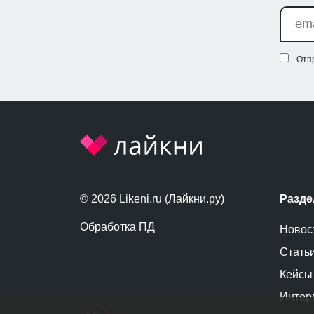
Отп
© 2026 Likeni.ru (Лайкни.ру)
Разд
Обработка ПД
Новос
Стать
Кейсы
Интер