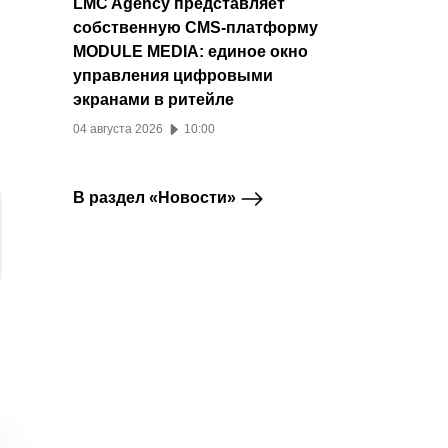
LMC Agency представляет
собственную CMS-платформу
MODULE MEDIA: единое окно
управления цифровыми
экранами в ритейле
04 августа 2026
10:00
В раздел «Новости»
Число оригинальных
ВКонтакте запускает
Аудит
ВКонтакте
ВКонтакте
авторов ВКонтакте
бесплатный сервис
заруб
выросло на 63% за
онлайн-записи на
платф