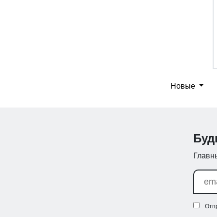
Новые
Буд
Главны
Отп