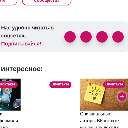
кте
Сообщества
Нас удобно читать в
соцсетях.
Подписывайся!
 интересное:
Контакте
ВКонтакте
ВКонтакте
и
Истории ВКонтакте
Оригинальные
оформили
смотрит каждый
авторы ВКонтакте
в из
второй пользователь
увеличили доход в