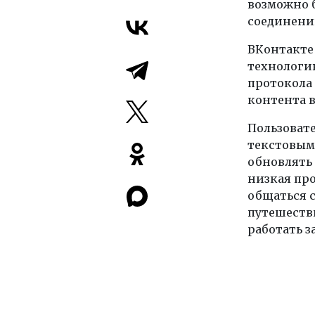
возможно б
соединени
ВКонтакте
технологию
протокола 
контента 
Пользоват
текстовым
обновлять
низкая пр
общаться с
путешестви
работать з