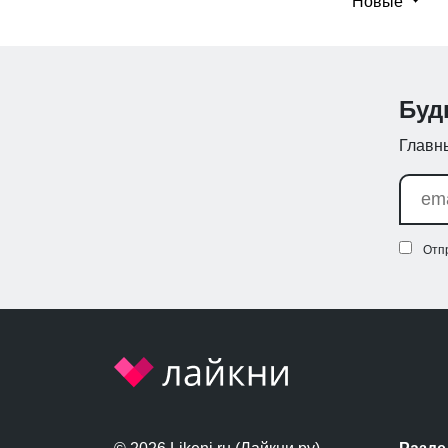
Новые
Буд
Главны
Отп