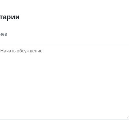
тарии
иев