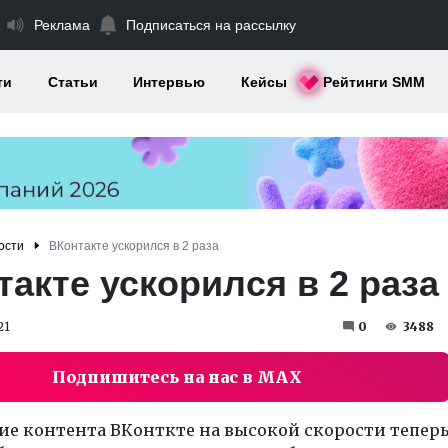
Реклама
Подписаться на рассылку
ти
Статьи
Интервью
Кейсы
Рейтинги SMM
ости
ВКонтакте ускорился в 2 раза
акте ускорился в 2 раза
21
0
3488
Подпишитесь на нас в MAX
ие контента ВКонткте на высокой скорости тепер