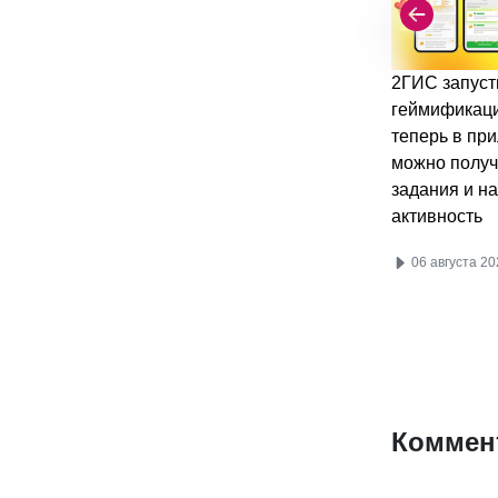
2ГИС запуст
геймификац
теперь в пр
можно получ
задания и н
активность
06 августа 20
Коммен