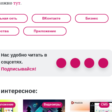
 можно
тут
.
ьная сеть
ВКонтакте
Бизнес
ства
Приложение
Нас удобно читать в
соцсетях.
Подписывайся!
 интересное:
иложение
Видеоигры
CMS