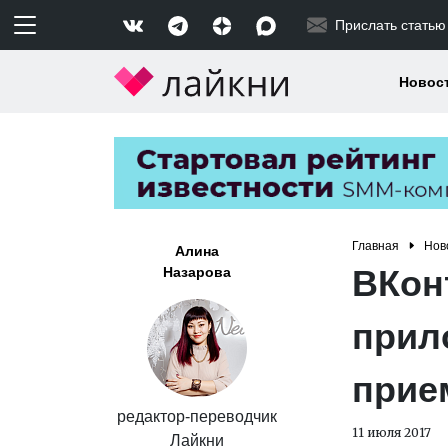
Прислать статью
Новос
Главная
Нов
Алина
ВКон
Назарова
прил
прие
редактор-переводчик
11 июля 2017
Лайкни