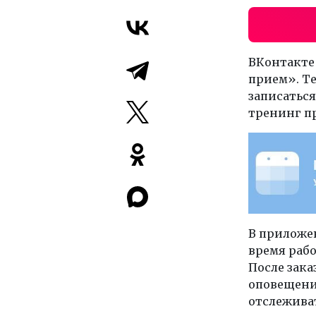
ВКонтакте 
прием». Те
записаться
тренинг п
В приложен
время рабо
После зака
оповещени
отслеживат