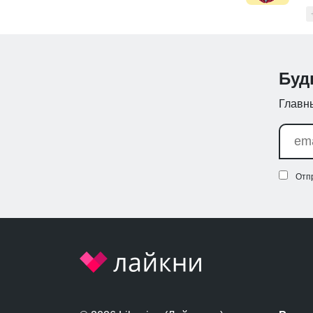
Буд
Главны
Отп