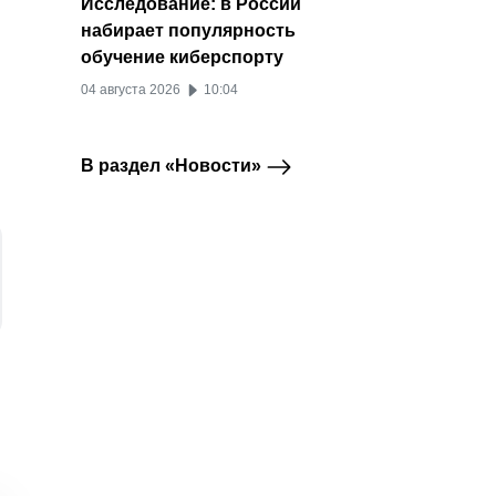
Исследование: в России
набирает популярность
обучение киберспорту
04 августа 2026
10:04
В раздел «Новости»
Продажи игровых
Пользователи
Истори
Видеоигры
ВКонтакте
приставок в России
ВКонтакте оформили
смотр