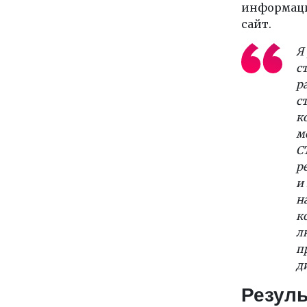
информаци
сайт.
Я
с
р
с
к
м
C
р
и
н
к
л
п
д
Резул