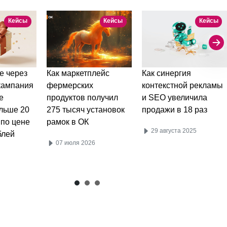
Кейсы
Кейсы
Кейсы
е через
Как маркетплейс
Как синергия
 кампания
фермерских
контекстной рекламы
е
продуктов получил
и SEO увеличила
льше 20
275 тысяч установок
продажи в 18 раз
 по цене
рамок в ОК
29 августа 2025
блей
07 июля 2026