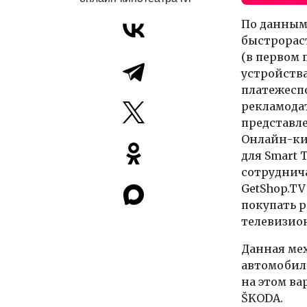
По данным 
быстрорас
(в первом п
устройства
платежеспо
рекламодат
представле
Онлайн-кин
для Smart 
сотруднич
GetShop.T
покупать 
телевизион
Данная мех
автомобил
на этом ва
ŠKODA.