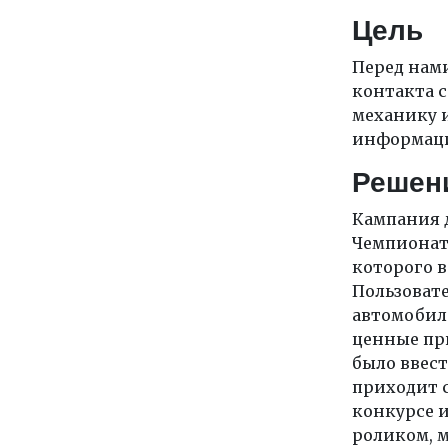
Цель
Перед нам
контакта с
механику 
информаци
Решен
Кампания д
Чемпионат
которого в
Пользоват
автомобиле
ценные пр
было ввес
приходит с
конкурсе и
роликом, 