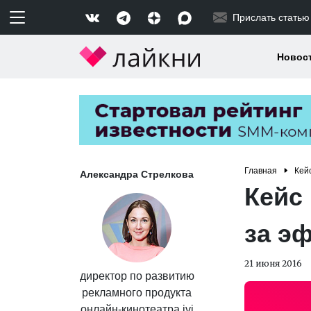
Прислать статью
Новос
Главная
Кей
Александра Стрелкова
Кейс 
за э
21 июня 2016
директор по развитию
рекламного продукта
онлайн-кинотеатра ivi