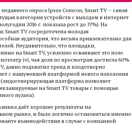
недавнего опроса Ipsos Comcon, Smart TV – самая
тущая категория устройств с выходом в интернет
олугодии 2016 г. показала рост до 37%). На
х Smart TV сосредоточена молодая
собная аудитория, что весьма привлекательно для
елей. Неудивительно, что площадки,
нные на Smart TV, усиленно осваивают это поле.
отеатр ivi, чья доля по просмотрам достигла 60%
TV, давно подхватил тренд и плодотворно
ает с нашумевшей платформой нового поколения
V (лидогенерирующая платформа позволяет
рекламируемые на Smart TV товары с помощью
ного пульта).
аника даёт хорошие результаты на
ьном рынке, и было логично остановиться именно
рианте взаимодействия в случае с компанией