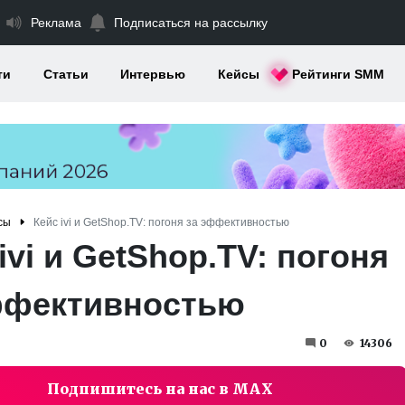
Реклама
Подписаться на рассылку
ти
Статьи
Интервью
Кейсы
Рейтинги SMM
сы
Кейс ivi и GetShop.TV: погоня за эффективностью
ivi и GetShop.TV: погоня
ффективностью
0
14306
Подпишитесь на нас в MAX