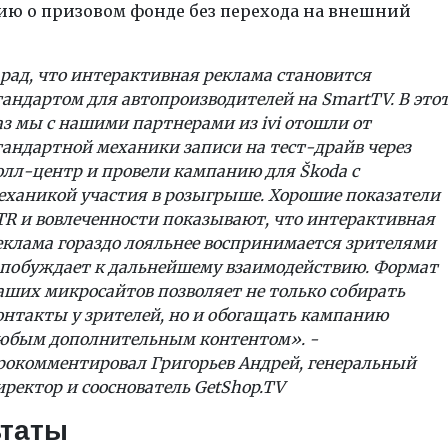
ю о призовом фонде без перехода на внешний
 рад, что интерактивная реклама становится
тандартом для автопроизводителей на
SmartTV
. В это
аз мы с нашими партнерами
из
ivi
отошли от
тандартной механики записи на тест-драйв через
олл-центр и провели кампанию для Š
koda
с
еханикой участия в розыгрыше. Хорошие показатели
TR
и вовлеченности показывают, что интерактивная
еклама гораздо лояльнее воспринимается
зрителями
 побуждает к дальнейшему взаимодействию. Формат
аших микросайтов позволяет не только собирать
онтакты у зрителей, но и обогащать кампанию
юбым дополнительным контентом». -
рокомментировал
Григорьев Андрей
, генеральный
иректор и сооснователь
GetShop
.
TV
ьтаты