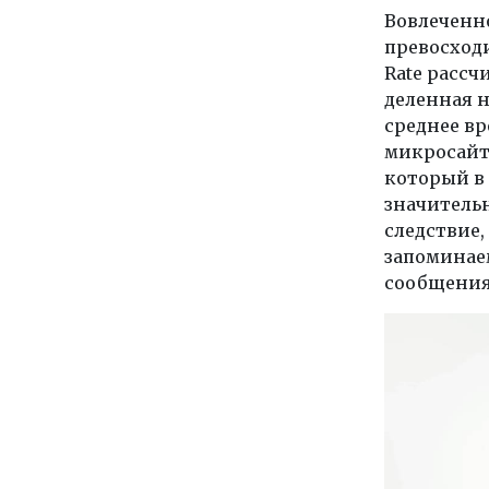
Вовлеченно
превосходи
Rate рассч
деленная н
среднее вр
микросайте
который в 
значитель
следствие,
запоминае
сообщения