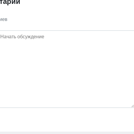
тарии
иев