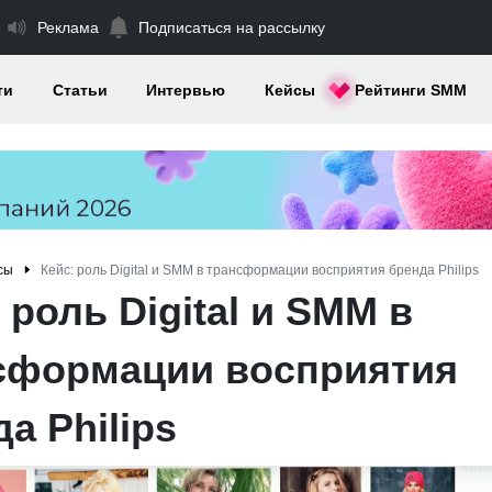
Реклама
Подписаться на рассылку
ти
Статьи
Интервью
Кейсы
Рейтинги SMM
сы
Кейс: роль Digital и SMM в трансформации восприятия бренда Philips
 роль Digital и SMM в
сформации восприятия
а Philips