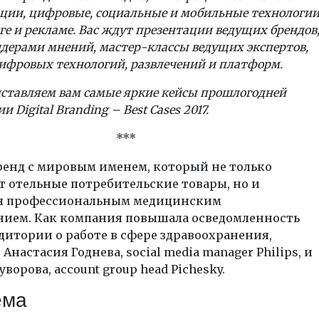
ии, цифровые, социальные и мобильные технологи
ге и рекламе. Вас ждут презентации ведущих брендов
идерами мнений, мастер-классы ведущих экспертов,
ифровых технологий, развлечений и платформ.
дставляем вам самые яркие кейсы прошлогодней
ции
Digital
Branding –
Best
Cases 2017.
***
бренд с мировым именем, который не только
 отельные потребительские товары, но и
я профессиональным медицинским
нием. Как компания повышала осведомленность
дитории о работе в сфере здравоохранения,
Анастасия Годнева, social media manager Philips, и
ворова, account group head Pichesky.
ема