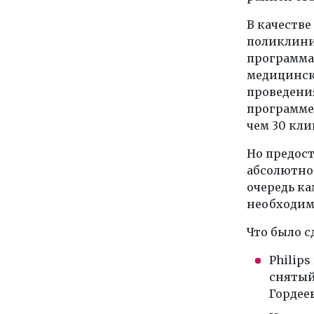
В качестве
поликлини
программа 
медицинск
проведения
программе
чем 30 кли
Но предос
абсолютно
очередь к
необходимо
Что было с
Philip
снятый
Гордеев