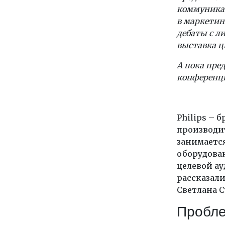
коммуникац
в маркетин
дебаты с л
выставка ц
А пока пре
конферен
Philips – 
производит
занимаетс
оборудова
целевой ау
рассказали 
Светлана Су
Пробл