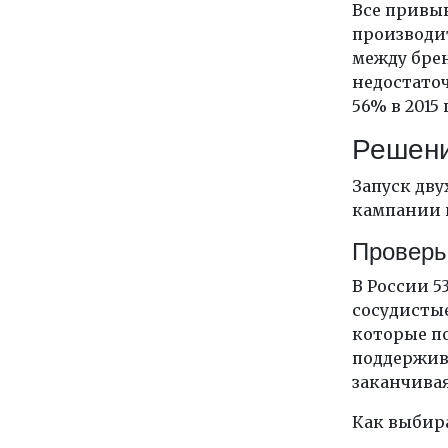
Все привы
производит
между брен
недостаточ
56% в 2015 
Решен
Запуск дву
кампании 
Проверь
В России 5
сосудистые
которые по
поддержив
заканчива
Как выбир