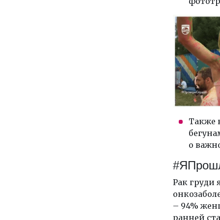
фототр
Также 
бегуна
о важн
#ЯПрош
Рак груди
онкозабол
– 94% жен
ранней ста