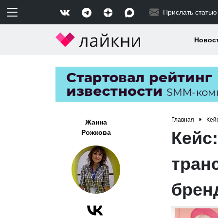
Прислать статью
Новос
Главная
Кей
Жанна
Кейс:
Рожкова
тран
бренд