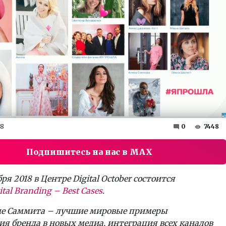
18
0
7448
Подпишитесь на нас в MAX
бря
2018 в
Центре
Digital October состоится
ital Branding – Best Cases
.
ме Саммита – лучшие мировые примеры
я бренда в новых медиа, интеграция всех каналов