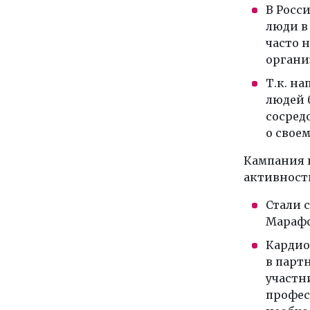
В Росс
люди в
часто н
органи
Т.к. н
людей 
сосред
о своем
Кампания 
активност
Стали 
Марафон
Кардио
в парт
участн
профес