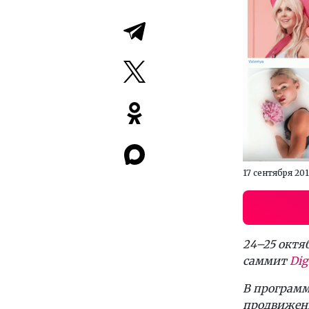
17 сентября 20
24–25 октя
саммит
Dig
В програм
продвижени