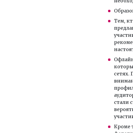
необхо
Образо
Тем, кт
предла
участн
рекоме
настоя
Офлайн
которы
сетях.
вниман
профил
аудито
стали 
вероят
участи
Кроме 