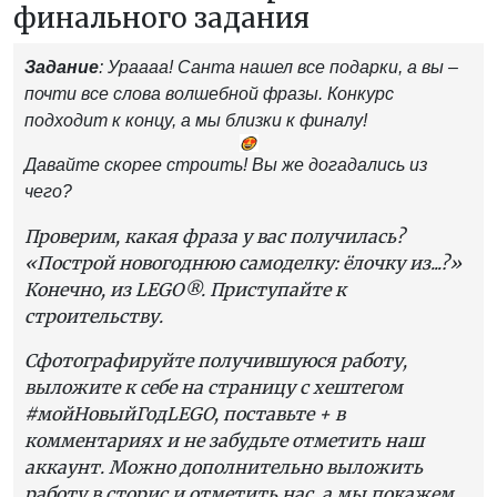
финального задания
Задание
: Ураааа! Санта нашел все подарки, а вы –
почти все слова волшебной фразы. Конкурс
подходит к концу, а мы близки к финалу!
Давайте скорее строить! Вы же догадались из
чего?
Проверим, какая фраза у вас получилась?
«Построй новогоднюю самоделку: ёлочку из...?»
Конечно, из LEGO®. Приступайте к
строительству.
Сфотографируйте получившуюся работу,
выложите к себе на страницу с хештегом
#мойНовыйГодLEGO
, поставьте + в
комментариях и не забудьте отметить наш
аккаунт. Можно дополнительно выложить
работу в сторис и отметить нас, а мы покажем