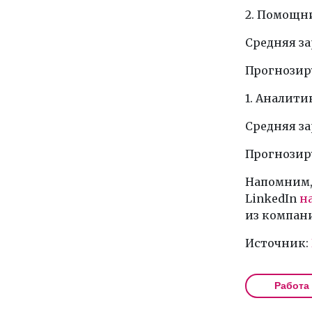
2. Помощн
Средняя зар
Прогнозиру
1. Аналит
Средняя зар
Прогнозиру
Напомним, 
LinkedIn
н
из компан
Источник:
Работа