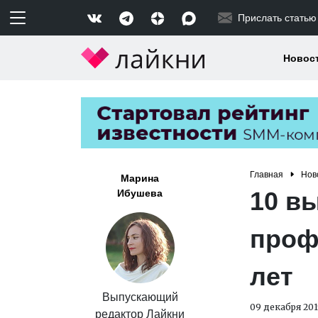
Прислать статью
Новос
Главная
Нов
Марина
10 в
Ибушева
проф
лет
Выпускающий
09 декабря 201
редактор Лайкни