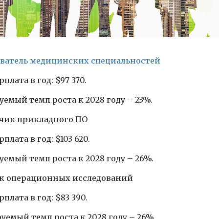
даватель медицинских специальностей
плата в год: $97 370.
емый темп роста к 2028 году – 23%.
тчик прикладного ПО
плата в год: $103 620.
емый темп роста к 2028 году – 26%.
ик операционных исследований
плата в год: $83 390.
емый темп роста к 2028 году – 26%.