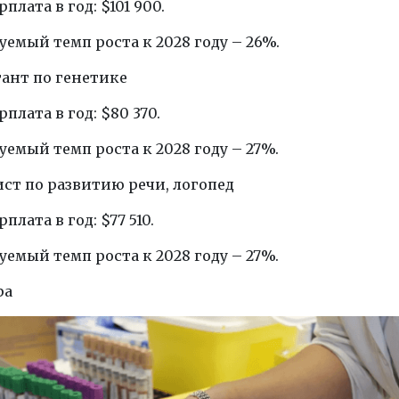
плата в год: $101 900.
емый темп роста к 2028 году – 26%.
тант по генетике
плата в год: $80 370.
емый темп роста к 2028 году – 27%.
ист по развитию речи, логопед
плата в год: $77 510.
емый темп роста к 2028 году – 27%.
ра