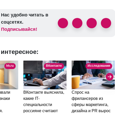
Нас удобно читать в
соцсетях.
Подписывайся!
 интересное:
hh.ru
ВКонтакте
Исследования
ВКонтакте выяснила,
Спрос на
звали
какие IT-
фрилансеров из
знаки
специальности
сферы маркетинга,
россияне считают
дизайна и PR вырос
я.