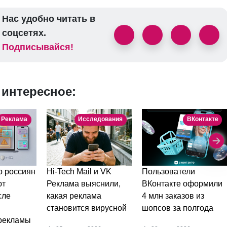
Нас удобно читать в
соцсетях.
Подписывайся!
 интересное:
Реклама
Исследования
ВКонтакте
Пользователи
Hi-Tech Mail и VK
 россиян
ВКонтакте оформили
Реклама выяснили,
ют
4 млн заказов из
какая реклама
сле
шопсов за полгода
становится вирусной
рекламы