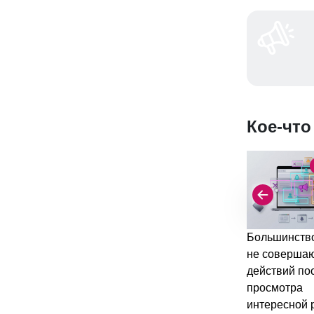
Кое-что
Большинство
не соверша
действий по
просмотра
интересной 