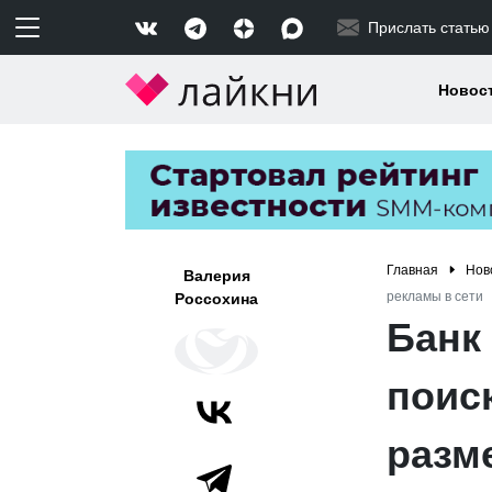
Прислать статью
Новос
Главная
Нов
Валерия
рекламы в сети
Россохина
Банк
поиск
разм