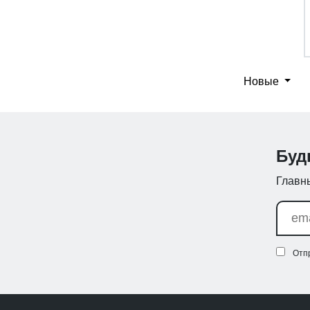
Новые
Буд
Главны
Отп