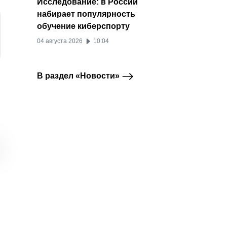
Исследование: в России
набирает популярность
обучение киберспорту
04 августа 2026
10:04
В раздел «Новости»
Стоимость рекламы в
Шопсы ВКонтакте
ВКонт
Telegram
ВКонтакте
Telegram снизилась, а
получили
новые
CTR вырос почти на
собственную ленту в
реком
30%
клипах
товар
20 июля 2026
02 июля 2026
30 ию