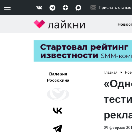
Прислать статью
Новос
Главная
Нов
Валерия
«Одн
Россохина
тест
рекл
09 февраля 201