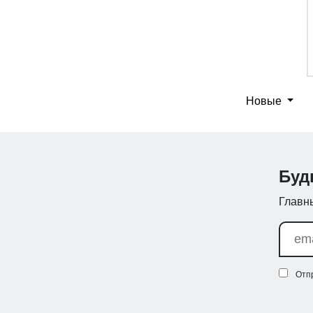
Новые
Буд
Главны
Отп