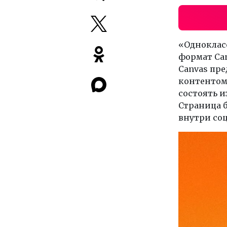
«Одноклас
формат Ca
Canvas пре
контентом,
состоять и
Страница б
внутри соц