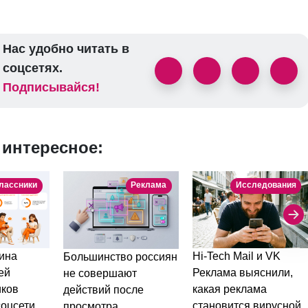
Нас удобно читать в
соцсетях.
Подписывайся!
 интересное:
лассники
Реклама
Исследования
Hi-Tech Mail и VK
ина
Большинство россиян
Реклама выяснили,
ей
не совершают
какая реклама
иков
действий после
становится вирусной
соцсети
просмотра