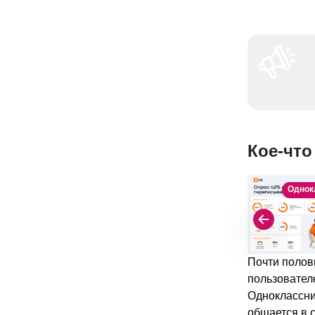
Кое-что
Однок
Почти полов
пользовател
Одноклассн
общается в 