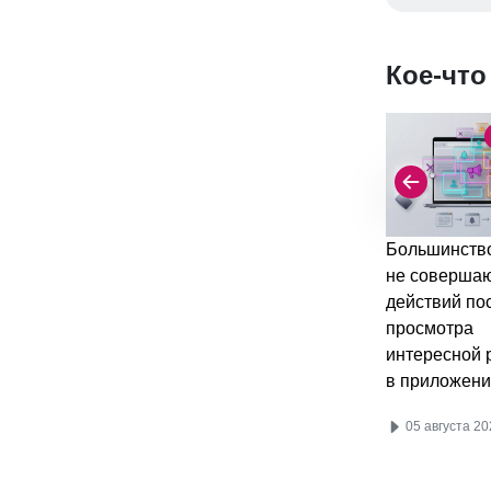
Кое-что
Большинство
не соверша
действий по
просмотра
интересной 
в приложени
05 августа 20