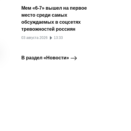
Мем «6-7» вышел на первое
место среди самых
обсуждаемых в соцсетях
тревожностей россиян
Стоимость рекламы в
Шопсы ВКонтакте
ВКонт
Telegram
ВКонтакте
03 августа 2026
13:33
Telegram снизилась, а
получили
новые
CTR вырос почти на
собственную ленту в
реком
30%
клипах
товар
В раздел «Новости»
20 июля 2026
02 июля 2026
30 ию