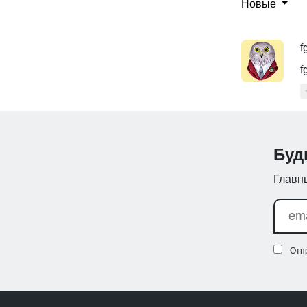
Новые
f
f
Буд
Главны
Отп