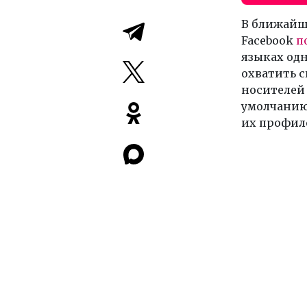
В ближайше
Facebook
п
языках од
охватить 
носителей 
умолчанию 
их профил