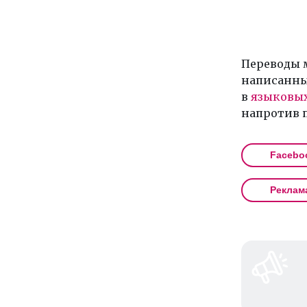
Переводы м
написанны
в
языковых
напротив 
Facebo
Реклам