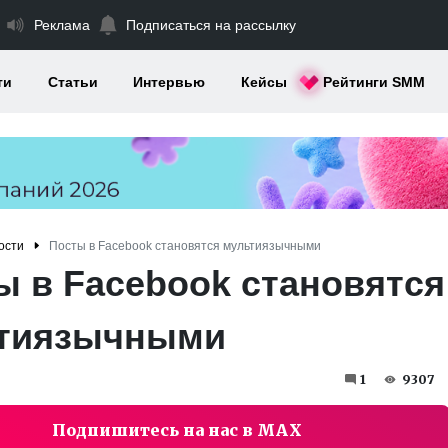
Реклама
Подписаться на рассылку
ти
Статьи
Интервью
Кейсы
Рейтинги SMM
ости
Посты в Facebook становятся мультиязычными
ы в Facebook становятся
тиязычными
1
9307
Подпишитесь на нас в MAX