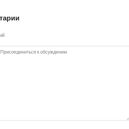
тарии
ий