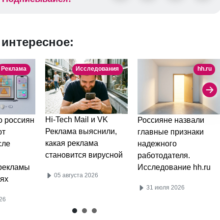
 интересное:
Реклама
Исследования
hh.ru
Hi-Tech Mail и VK
 россиян
Россияне назвали
Реклама выяснили,
ют
главные признаки
какая реклама
сле
надежного
становится вирусной
работодателя.
рекламы
Исследование hh.ru
05 августа 2026
ях
31 июля 2026
26