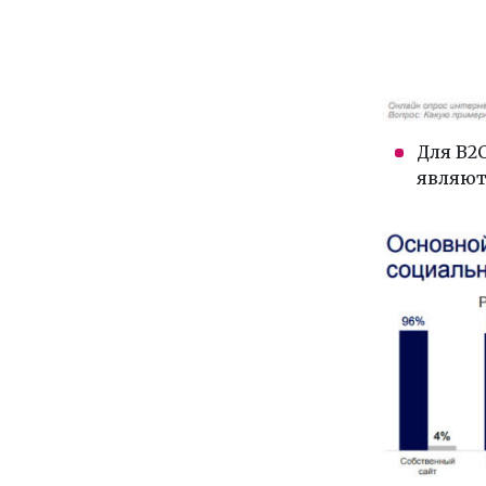
Для B2
являют