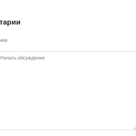
тарии
иев