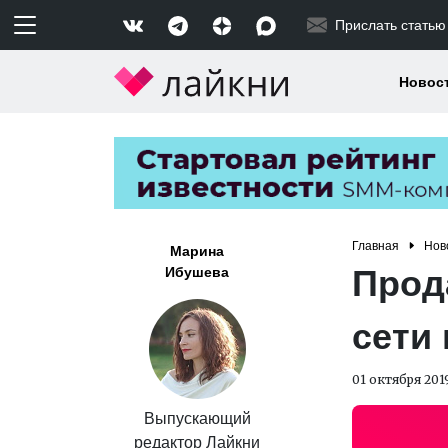
Прислать статью
Новос
Главная
Нов
Марина
Прод
Ибушева
сети
01 октября 201
Выпускающий
редактор Лайкни