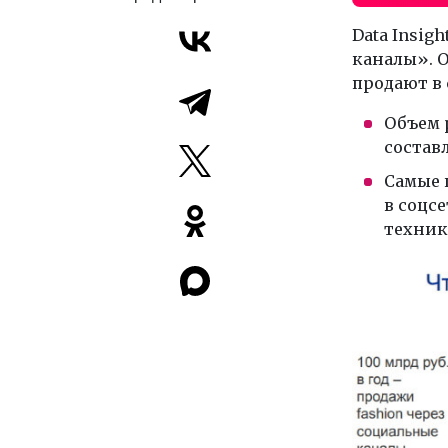
Data Insig
каналы». О
продают в 
Объем 
составл
Самые 
в соцсе
техник