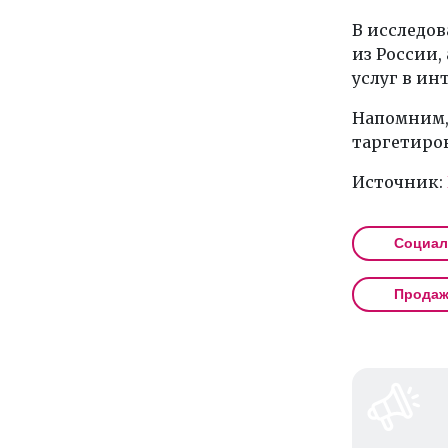
В исследов
из России,
услуг в ин
Напомним,
таргетиров
Источник:
Социал
Прода