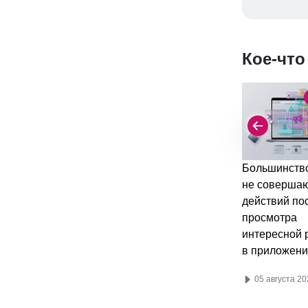
Кое-что
Большинство
не соверша
действий по
просмотра
интересной 
в приложени
05 августа 20