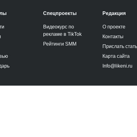
елы
Спецпроекты
Редакция
ти
Видеокурс по
О проекте
рекламе в TikTok
и
Контакты
Рейтинги SMM
Прислать стат
вью
Карта сайта
дарь
Info@likeni.ru