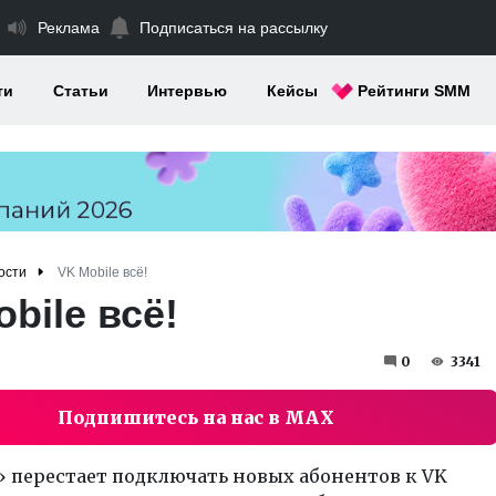
Реклама
Подписаться на рассылку
ти
Статьи
Интервью
Кейсы
Рейтинги SMM
ости
VK Mobile всё!
bile всё!
0
3341
Подпишитесь на нас в MAX
 перестает подключать новых абонентов к VK