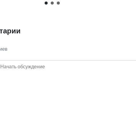
тарии
иев