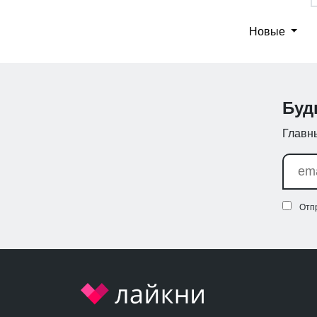
Новые
Буд
Главны
Отп