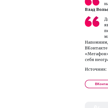
н
Влад Воль
Д
я
п
м
Напомним,
ВКонтакте 
«Мегафон».
себя неогр
Источник:
ВКонта