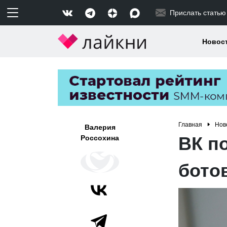
Прислать статью
Новос
Главная
Нов
Валерия
ВК п
Россохина
бото