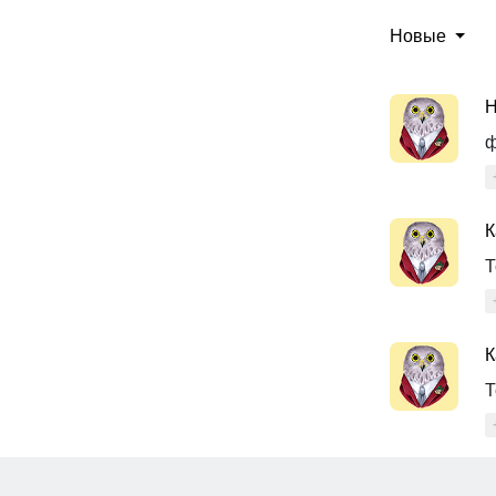
Новые
H
ф
К
Т
К
Т