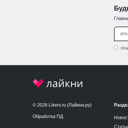
Буд
Главны
Отп
© 2026 Likeni.ru (Лайкни.ру)
Разд
Обработка ПД
Новос
Стать