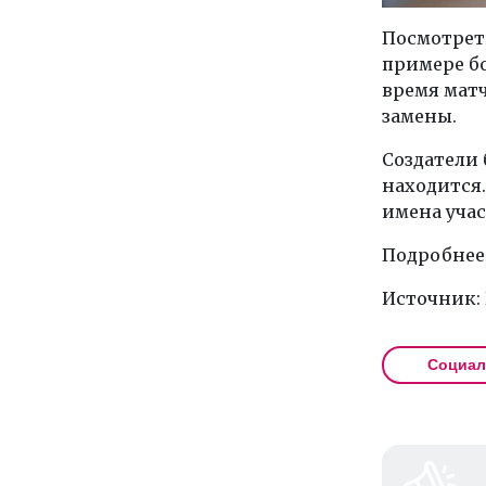
Посмотреть
примере б
время матч
замены.
Создатели 
находится.
имена уча
Подробнее 
Источник:
Социал