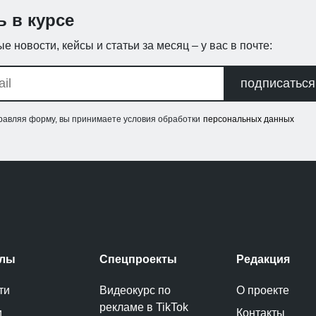
ь в курсе
е новости, кейсы и статьи за месяц – у вас в почте:
подписаться
равляя форму, вы принимаете условия обработки
персональных данных
елы
Спецпроекты
Редакция
ти
Видеокурс по
О проекте
рекламе в TikTok
и
Контакты