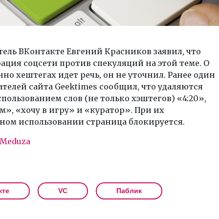
ель ВКонтакте Евгений Красников заявил, что
ция соцсети против спекуляций на этой теме. О
но хештегах идет речь, он не уточнил. Ранее один
ателей сайта Geektimes сообщил, что удаляются
спользованием слов (не только хэштегов) «4:20»,
», «хочу в игру» и «куратор». При их
ном использовании страница блокируется.
Meduza
кте
VC
Паблик