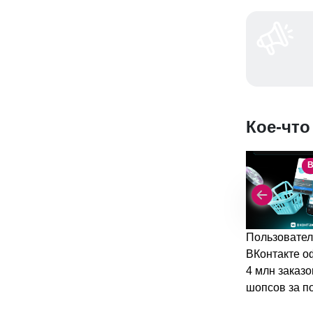
Кое-что
В
Пользовател
ВКонтакте 
4 млн заказо
шопсов за п