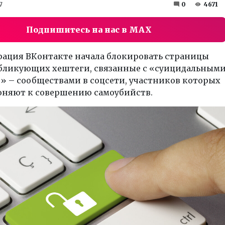
7
0
4671
Подпишитесь на нас в MAX
ация ВКонтакте начала блокировать страницы
убликующих хештеги, связанные с «суицидальным
» – сообществами в соцсети, участников которых
оняют к совершению самоубийств.