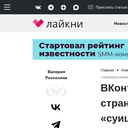
Прислать статью
Новос
Главная
Нов
Валерия
«суицидальными
Россохина
ВКон
стра
«суи