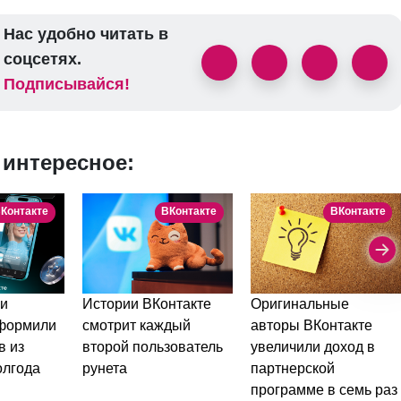
Нас удобно читать в
соцсетях.
Подписывайся!
 интересное:
Контакте
ВКонтакте
ВКонтакте
и
Истории ВКонтакте
Оригинальные
оформили
смотрит каждый
авторы ВКонтакте
в из
второй пользователь
увеличили доход в
олгода
рунета
партнерской
программе в семь раз