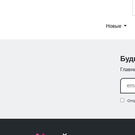
Новые
Буд
Главны
Отп