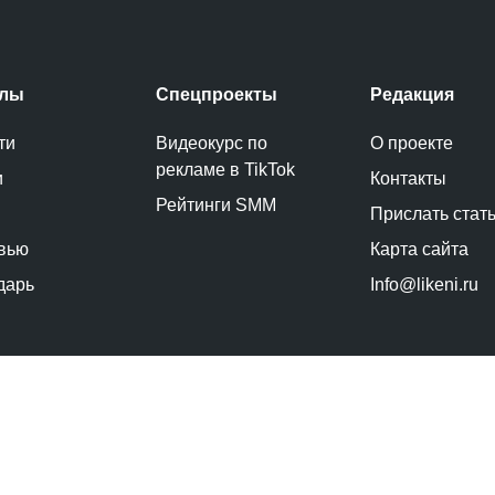
елы
Спецпроекты
Редакция
ти
Видеокурс по
О проекте
рекламе в TikTok
и
Контакты
Рейтинги SMM
Прислать стат
вью
Карта сайта
дарь
Info@likeni.ru