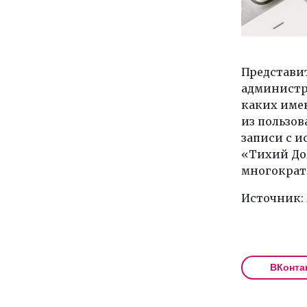
Представит
администра
каких имен
из пользов
записи с и
«Тихий Дом
многократ
Источник:
ВКонта