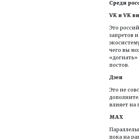
Среди рос
VK и VK в
Это росси
запретов и
экосистему
чего вы м
«догнать»
постов.
Дзен
Это не сов
дополните
влияет на 
MAX
Параллель
пока на ра