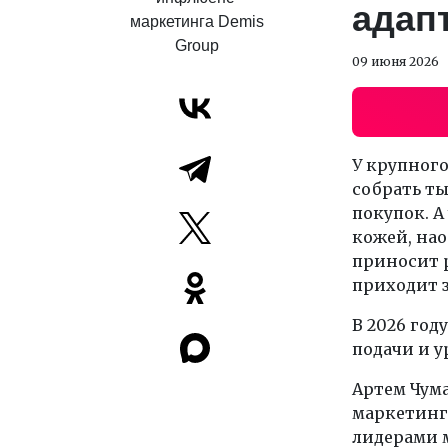
адап
маркетинга Demis
Group
09 июня 2026
У крупного
собрать ты
покупок. А
кожей, нао
приносит р
приходит 
В 2026 год
подачи и у
Артем Чум
маркетинга
лидерами 