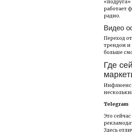
«подруга» 
работает 
радио.
Видео о
Переход от
трендом и 
больше смо
Где се
маркет
Инфлюенс-
нескольки
Telegram
Это сейчас
рекламодат
Здесь отли