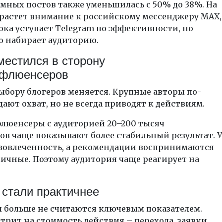
мных постов также уменьшилась с 50% до 38%. На
 растет внимание к российскому мессенджеру MAX,
ка уступает Telegram по эффективности, но
о набирает аудиторию.
местился в сторону
флюенсеров
ыбору блогеров меняется. Крупные авторы по-
ают охват, но не всегда приводят к действиям.
юенсеры с аудиторией 20–200 тысяч
в чаще показывают более стабильный результат. У
вовлеченность, а рекомендации воспринимаются
личные. Поэтому аудитория чаще реагирует на
 стали практичнее
 больше не считаются ключевым показателем.
трит на стоимость действия – перехода, заявки