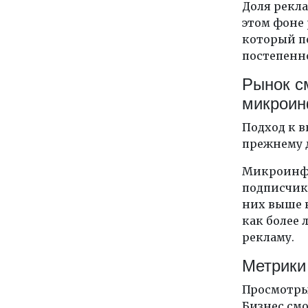
Доля рекла
этом фоне
который по
постепенн
Рынок с
микроин
Подход к в
прежнему д
Микроинфл
подписчико
них выше 
как более 
рекламу.
Метрики
Просмотры
Бизнес смо