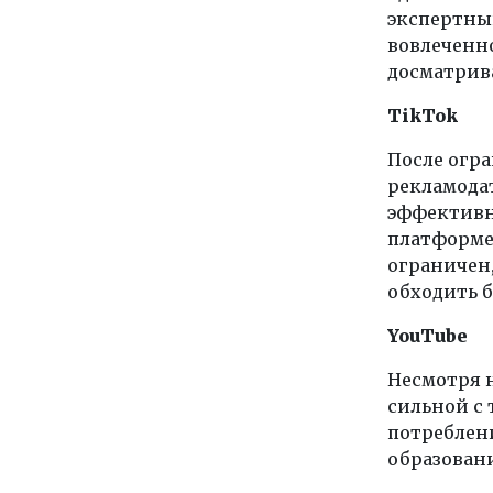
экспертны
вовлеченн
досматрив
TikTok
После огра
рекламодат
эффективн
платформе
ограничен,
обходить 
YouTube
Несмотря 
сильной с 
потреблени
образовани