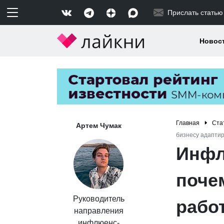
Прислать статью
Новос
Главная
Ста
Артем Чумак
бизнесу адапти
Инфл
поче
Руководитель
работ
направления
инфлюенс-