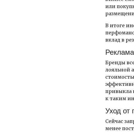
или покупк
размещени
В итоге и
перфоманс-
вклад в рез
Реклама
Бренды все
лояльной а
стоимость
эффективн
привыкла 
к таким и
Уход от
Сейчас зап
менее пос