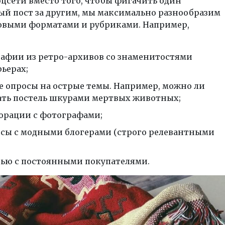
оцсети вместо того, чтобы фигачить один
ый пост за другим, мы максимально разнообразим
овыми форматами и рубриками. Например,
афии из ретро-архивов со знаменитостями
рьерах;
е опросы на острые темы. Например, можно ли
ать постель шкурами мертвых животных;
орации с фотографами;
сы с модными блогерами (строго релевантными
ью с постоянными покупателями.