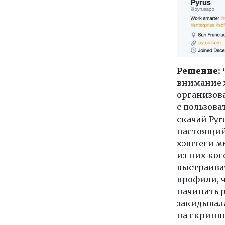
Решение:
внимание 
организова
с пользоват
скачай Pyr
настоящий
хэштеги м
из них ког
выстраива
профили, ч
начинать р
закидывала
на скринш