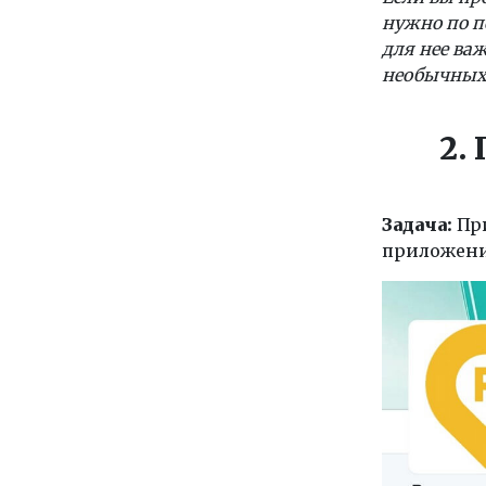
нужно по п
для нее важ
необычных 
2.
Задача:
При
приложени