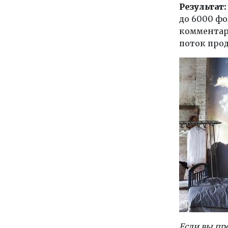
Результат
до 6000 фо
комментари
поток прод
Если вы пр