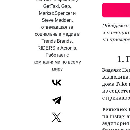
GetTaxi, Gap,
Marks&Spencer и
Steve Madden,
Обойдемся 
отвечавшая за
я наглядно 
социальные медиа в
на примере
Trends Brands,
RIDERS и Acronis.
Работает с
1.
компаниями по всему
миру
Задача:
Нед
владелица
дома Take 
из соцсете
с прилавко
Решение:
на Instagr
аудитория 