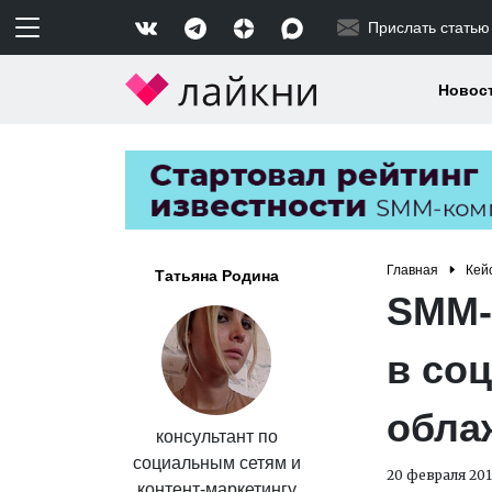
Прислать статью
Новос
Главная
Кей
Татьяна Родина
SMM-
в соц
обла
консультант по
социальным сетям и
20 февраля 201
контент-маркетингу