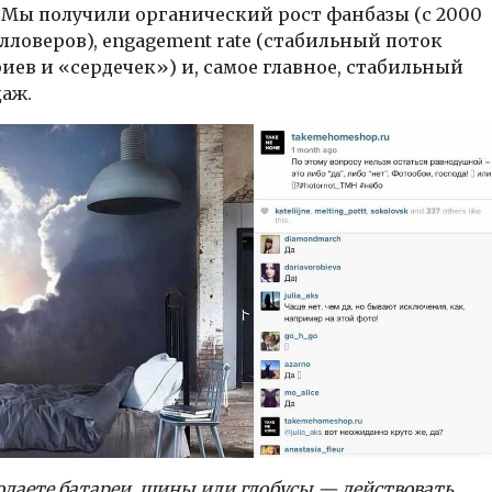
:
Мы получили органический рост фанбазы (с 2000
лловеров), engagement rate (стабильный поток
ев и «сердечек») и, самое главное, стабильный
аж.
одаете батареи, шины или глобусы — действовать