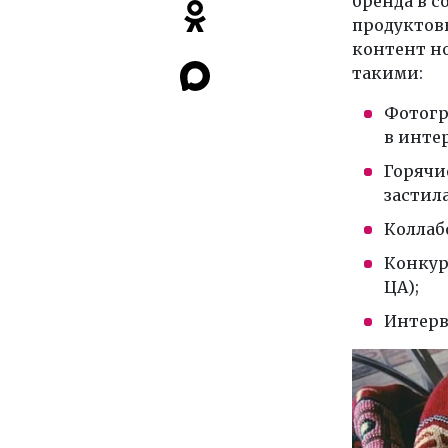
бренда в с
продуктов
контент н
такими:
Фотогр
в инте
Горячи
застил
Коллаб
Конкур
ЦА);
Интерв