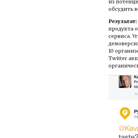
из потенци
обсудить в
Результат:
продукта о
сервиса. У
демоверсии
10 организ
Twitter ак
органичес