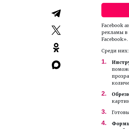
Facebook а
рекламы в
Facebook».
Среди них:
Инстр
поможе
прозра
количе
Обрез
картин
Готов
Формы