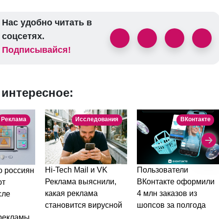
Нас удобно читать в
соцсетях.
Подписывайся!
 интересное:
Реклама
Исследования
ВКонтакте
Пользователи
Hi-Tech Mail и VK
 россиян
ВКонтакте оформили
Реклама выяснили,
ют
4 млн заказов из
какая реклама
сле
шопсов за полгода
становится вирусной
рекламы