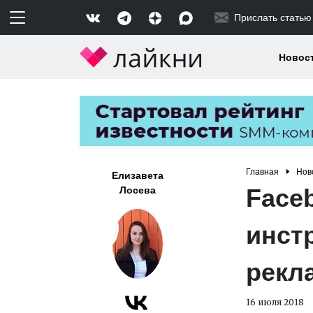
Прислать статью
Новос
Главная
Нов
Елизавета
Face
Лосева
инст
рекл
16 июля 2018