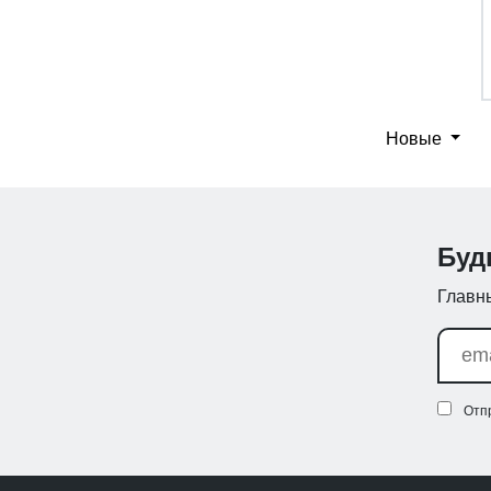
Новые
Буд
Главны
Отп