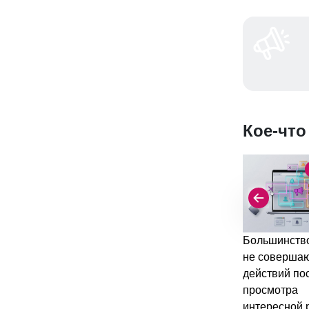
Кое-что
Большинство
не соверша
действий по
просмотра
интересной 