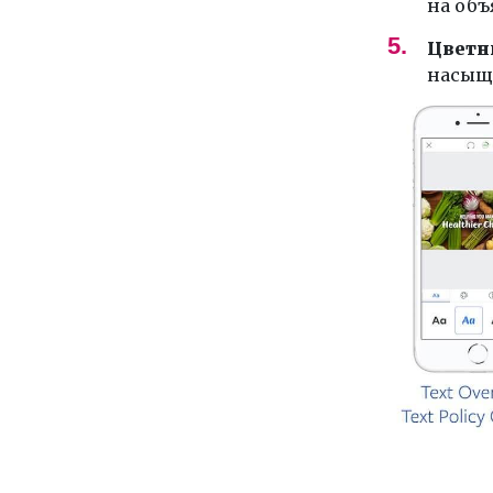
на объ
Цветн
насыще