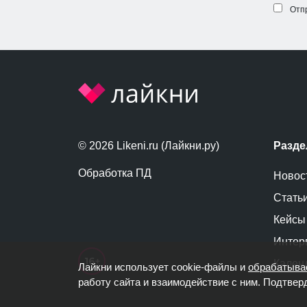
Отп
© 2026 Likeni.ru (Лайкни.ру)
Разд
Обработка ПД
Новос
Стать
Кейсы
Интер
Кален
Лайкни использует cookie-файлы и
обрабатыва
работу сайта и взаимодействие с ним. Подтвер