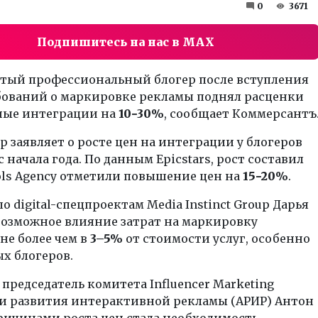
0
3671
Подпишитесь на нас в MAX
тый профессиональный блогер после вступления
ебований о маркировке рекламы поднял расценки
ные интеграции на
10−30%
, сообщает Коммерсантъ
p заявляет о росте цен на интеграции у блогеров
с начала года. По данным Epicstars, рост составил
dols Agency отметили повышение цен на
15−20%
.
о digital-спецпроектам Media Instinct Group Дарья
возможное влияние затрат на маркировку
не более чем в
3–5%
от стоимости услуг, особенно
х блогеров.
 председатель комитета Influencer Marketing
и развития интерактивной рекламы (АРИР) Антон
ричинами роста цен стала необходимость