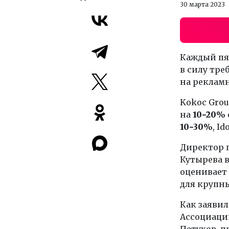
30 марта 2023
Каждый пя
в силу тр
на реклам
Kokoc Grou
на
10−20%
10−30%
, I
Директор п
Кутырева 
оценивает 
для крупны
Как заявил
Ассоциаци
Петухов, п