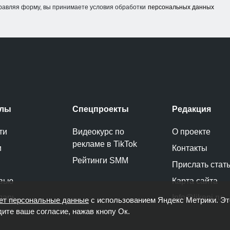
равляя форму, вы принимаете условия обработки
персональных данных
елы
Спецпроекты
Редакция
ти
Видеокурс по
О проекте
рекламе в TikTok
и
Контакты
Рейтинги SMM
Прислать стат
вью
Карта сайта
дарь
Info@likeni.ru
ет персональные данные
с использованием Яндекс Метрики. Э
дите ваше согласие, нажав кнопу Ок.