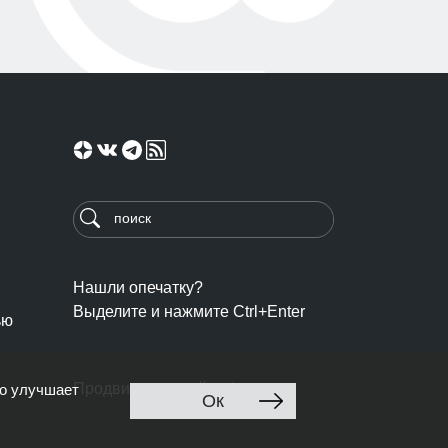
Нашли опечатку?
Выделите и нажмите Ctrl+Enter
ью
Продвижение сайта: Ingate
то улучшает
Ок