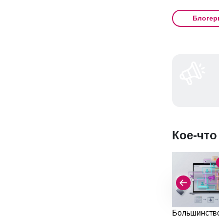
Блогер
Кое-что
Большинство