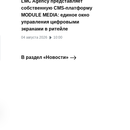
LMC Agency представляет
собственную CMS-платформу
MODULE MEDIA: единое окно
управления цифровыми
экранами в ритейле
04 августа 2026
10:00
В раздел «Новости»
Оригинальные
Стоимость рекламы в
Шопсы
ВКонтакте
Telegram
авторы ВКонтакте
Telegram снизилась, а
получ
увеличили доход в
CTR вырос почти на
собств
партнерской
30%
клипа
программе в семь раз
20 июля 2026
02 ию