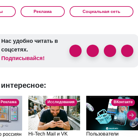
ы
Реклама
Социальная сеть
Нас удобно читать в
соцсетях.
Подписывайся!
 интересное:
Реклама
Исследования
ВКонтакте
Пользователи
Hi-Tech Mail и VK
 россиян