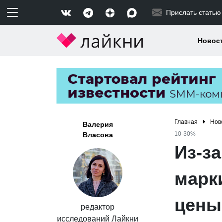
Прислать статью
Новос
Главная
Нов
Валерия
10-30%
Власова
Из-з
марк
цены
редактор
исследований Лайкни