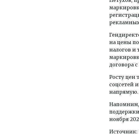
маркировк
регистрац
рекламных
Гендиректо
на цены по
налогов и 
маркировк
договора с
Росту цен 
соцсетей и
напрямую.
Напомним,
поддержки
ноября 202
Источник: