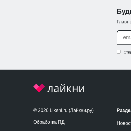
Буд
Главны
Отп
© 2026 Likeni.ru (Лайкни.ру)
Разд
Обработка ПД
Новос