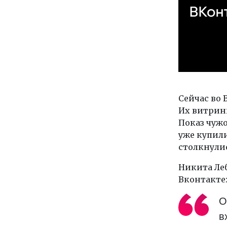
Сейчас во 
Их витрин
Показ чужо
уже купили
столкнулис
Никита Леб
Вконтакте
О
в