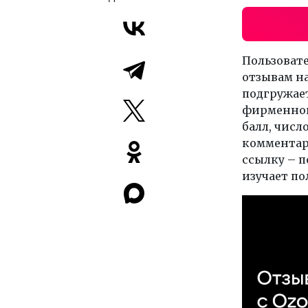
Пользовате
отзывам на
подгружае
фирменной
балл, числ
комментари
ссылку – п
изучает по