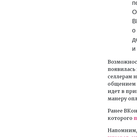
п
О
В
о
д
и
Возможност
появилась 
селлерам н
общением 
идет в пр
манеру оп
Ранее ВКо
которого
п
Напомним,