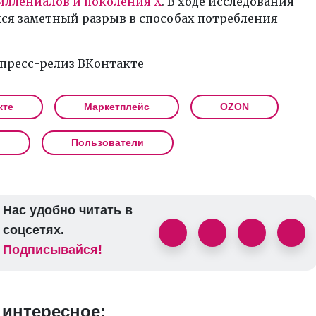
иллениалов и поколения X
. В ходе исследования
ся заметный разрыв в способах потребления
 пресс-релиз ВКонтакте
кте
Маркетплейс
OZON
ы
Пользователи
Нас удобно читать в
соцсетях.
Подписывайся!
 интересное: