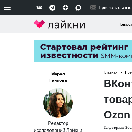
Прислать статью
Новос
Главная
Нов
Марал
ВКон
Гаипова
това
Ozon
Редактор
12 февраля 202
исследований Лайкни