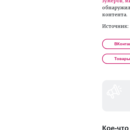
зумеров, м
обнаружил
контента.
Источник:
ВКонта
Товар
Кое-что