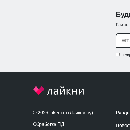
Буд
Главны
Отп
© 2026 Likeni.ru (Лайкни.ру)
Разд
Обработка ПД
Новос