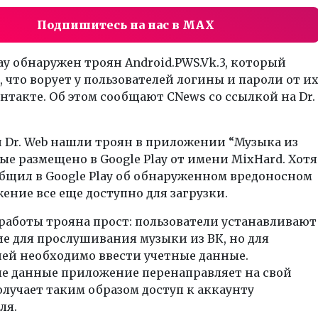
Подпишитесь на нас в MAX
lay обнаружен троян Android.PWS.Vk.3, который
, что ворует у пользователей логины и пароли от и
нтакте. Об этом сообщают CNews со ссылкой на Dr.
 Dr. Web нашли троян в приложении “Музыка из
ые размещено в Google Play от имени MixHard. Хотя
общил в Google Play об обнаруженном вредоносном
ение все еще доступно для загрузки.
работы трояна прост: пользователи устанавливают
е для прослушивания музыки из ВК, но для
ней необходимо ввести учетные данные.
е данные приложение перенаправляет на свой
олучает таким образом доступ к аккаунту
ля.