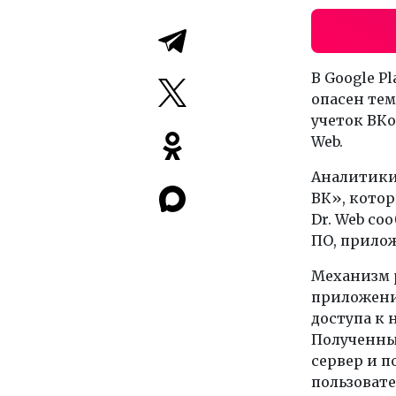
В Google P
опасен тем
учеток ВКо
Web.
Аналитики
ВК», котор
Dr. Web со
ПО, прилож
Механизм 
приложени
доступа к 
Полученны
сервер и п
пользовате