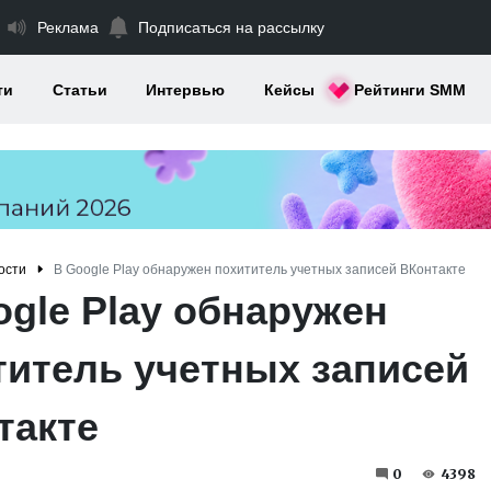
Реклама
Подписаться на рассылку
ти
Статьи
Интервью
Кейсы
Рейтинги SMM
ости
В Google Play обнаружен похититель учетных записей ВКонтакте
ogle Play обнаружен
титель учетных записей
такте
0
4398