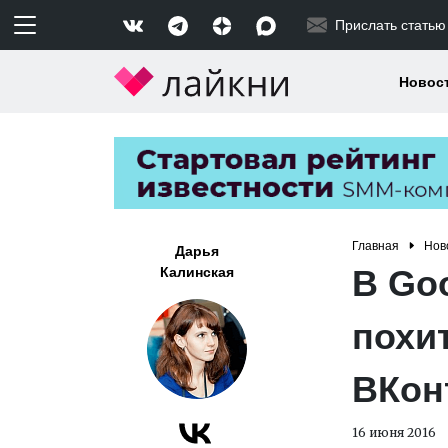
Прислать статью
Новос
Главная
Нов
Дарья
В Go
Калинская
похи
ВКон
16 июня 2016