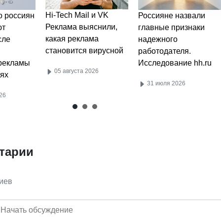
Hi-Tech Mail и VK
 россиян
Россияне назвали
Реклама выяснили,
ют
главные признаки
какая реклама
сле
надежного
становится вирусной
работодателя.
рекламы
Исследование hh.ru
05 августа 2026
ях
31 июля 2026
26
тарии
иев