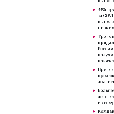
вынужд
33% пр
за COV
вынужд
низких
Треть 
продаж
России
получи
показа
При эт
продаж
аналог
Больше
агентс
из сфе
Компан