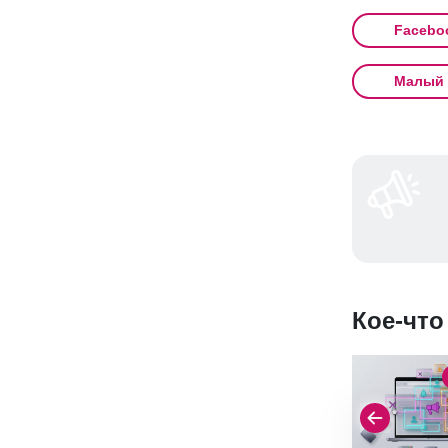
Facebo
Малый 
Кое-что