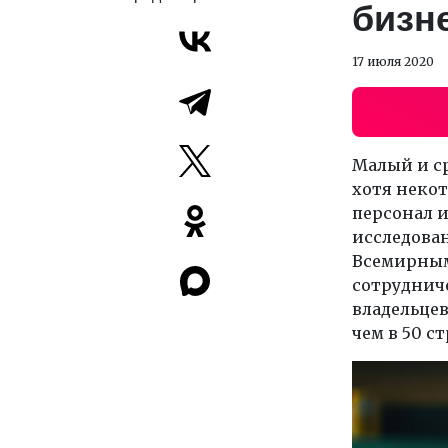
бизн
17 июля 2020
Малый и с
хотя неко
персонал и
исследован
Всемирным
сотрудниче
владельцев
чем в 50 с