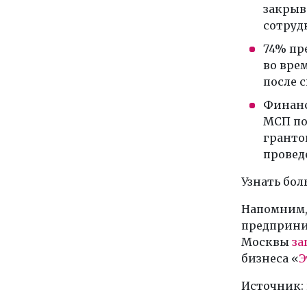
закрыв
сотруд
74% пр
во вре
после 
Финанс
МСП по
гранто
провед
Узнать бо
Напомним,
предприни
Москвы
за
бизнеса «
Э
Источник: 