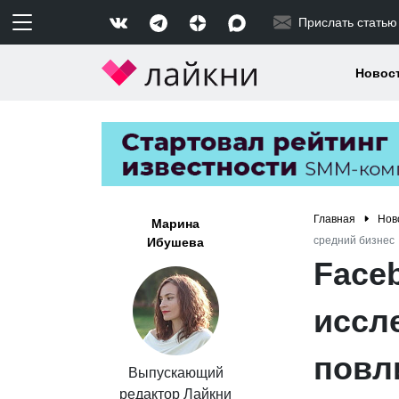
Прислать статью
Новос
Главная
Нов
Марина
средний бизнес
Ибушева
Face
иссл
повл
Выпускающий
редактор Лайкни