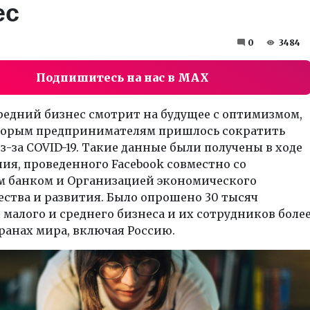
ес
0
3484
Подпишитесь на нас в MAX
редний бизнес смотрит на будущее с оптимизмом,
торым предпринимателям пришлось сократить
з-за COVID-19. Такие данные были получены в ходе
ия, проведенного Facebook совместно со
 банком и Организацией экономического
ства и развития. Было опрошено 30 тысяч
 малого и среднего бизнеса и их сотрудников боле
транах мира, включая Россию.