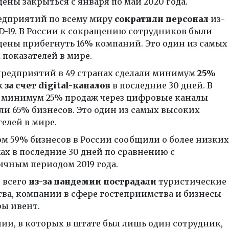
ены закрыться с января по май 2020 года.
едприятий по всему миру
сократили персонал
из-
ID-19. В России к сокращению сотрудников были
ены прибегнуть 16% компаний. Это один из самых
 показателей в мире.
предприятий в 49 странах сделали минимум
25%
 за счет digital-каналов
в последние 30 дней. В
 минимум 25% продаж через цифровые каналы
ли 65% бизнесов. Это один из самых высоких
телей в мире.
ом 59% бизнесов в России сообщили о более низких
ах в последние 30 дней по сравнению с
ичным периодом 2019 года.
 всего
из-за пандемии пострадали
туристические
тва, компании в сфере гостеприимства и бизнесы
ры ивент.
ии, в которых в штате был лишь один сотрудник,