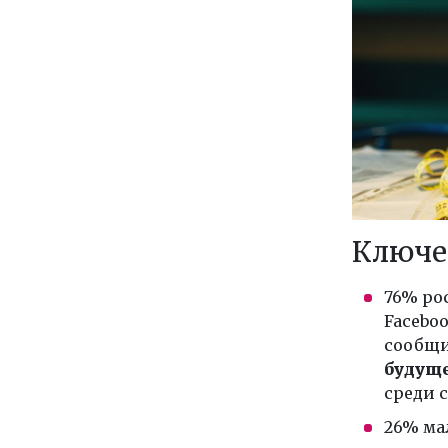
Ключе
76% ро
Faceboo
сообщи
будущ
среди 
26% ма