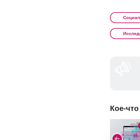
Социал
Исслед
Кое-что