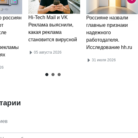
Hi-Tech Mail и VK
 россиян
Россияне назвали
Реклама выяснили,
ют
главные признаки
какая реклама
сле
надежного
становится вирусной
работодателя.
рекламы
Исследование hh.ru
05 августа 2026
ях
31 июля 2026
26
тарии
иев