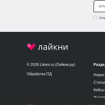
Отп
© 2026 Likeni.ru (Лайкни.ру)
Разд
Обработка ПД
Новос
Стать
Кейсы
Интер
Кален