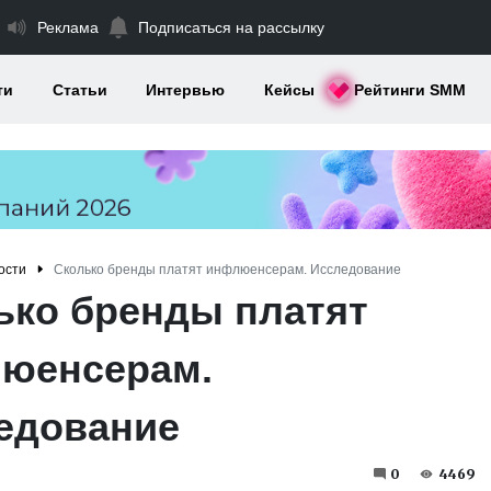
Реклама
Подписаться на рассылку
ти
Статьи
Интервью
Кейсы
Рейтинги SMM
ости
Сколько бренды платят инфлюенсерам. Исследование
ько бренды платят
юенсерам.
едование
0
4469