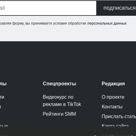
подписаться
равляя форму, вы принимаете условия обработки
персональных данных
елы
Спецпроекты
Редакция
ти
Видеокурс по
О проекте
рекламе в TikTok
и
Контакты
Рейтинги SMM
Прислать стат
вью
Карта сайта
дарь
Info@likeni.ru