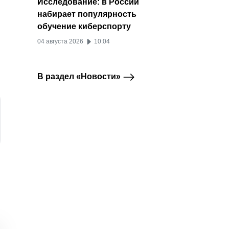
Исследование: в России
набирает популярность
обучение киберспорту
04 августа 2026
10:04
В раздел «Новости»
Выручка российских
В России растет
Прода
Продвижение музыки
hh.ru
музыкальных
конкуренция за
приста
стримингов выросла
рабочие места в
выросл