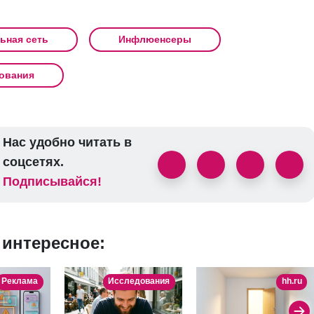
ьная сеть
Инфлюенсеры
ования
Нас удобно читать в
соцсетях.
Подписывайся!
 интересное:
Реклама
Исследования
hh.ru