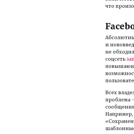
что произо
Faceb
Абсолютны
и нововвед
не обходил
соцсеть
за
повышающ
возможнос
пользовате
Всех владе
проблема —
сообщения.
Например,
«Сохранен
шаблонные