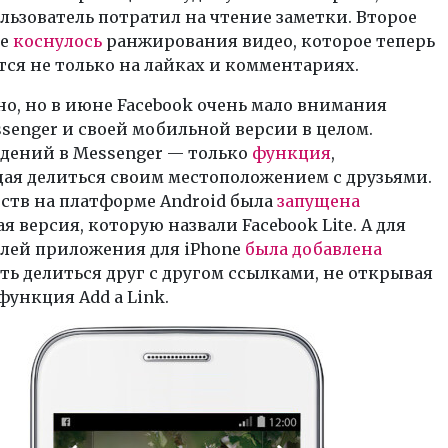
льзователь потратил на чтение заметки. Второе
ие
коснулось
ранжирования видео, которое теперь
ся не только на лайках и комментариях.
о, но в июне Facebook очень мало внимания
senger и своей мобильной версии в целом.
едений в Messenger — только
функция
,
ая делиться своим местоположением с друзьями.
ств на платформе Android была
запущена
я версия, которую назвали Facebook Lite. А для
елей приложения для iPhone
была добавлена
ь делиться друг с другом ссылками, не открывая
функция Add a Link.