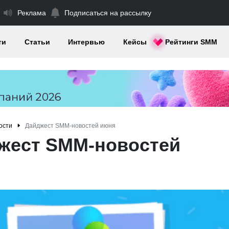
Реклама
Подписаться на рассылку
ти
Статьи
Интервью
Кейсы
Рейтинги SMM
ости
Дайджест SMM-новостей июня
жест SMM-новостей