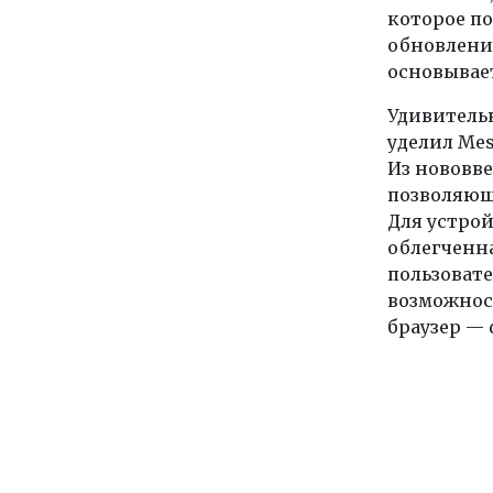
которое по
обновлен
основывает
Удивительн
уделил Mes
Из нововв
позволяющ
Для устрой
облегченна
пользоват
возможност
браузер — 