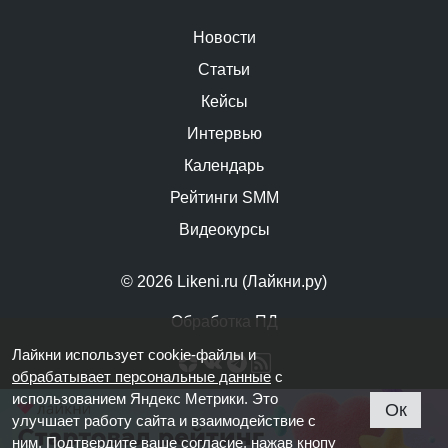
Новости
Статьи
Кейсы
Интервью
Календарь
Рейтинги SMM
Видеокурсы
© 2026 Likeni.ru (Лайкни.ру)
Обработка ПД
Лайкни использует cookie-файлы и
обрабатывает персональные данные
с
использованием Яндекс Метрики. Это
Ок
улучшает работу сайта и взаимодействие с
ним. Подтвердите ваше согласие, нажав кнопу